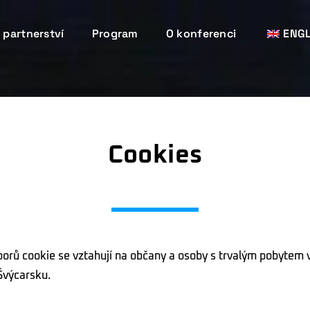
 partnerství
Program
O konferenci
ENGL
Cookies
borů cookie se vztahují na občany a osoby s trvalým pobytem
Švýcarsku.