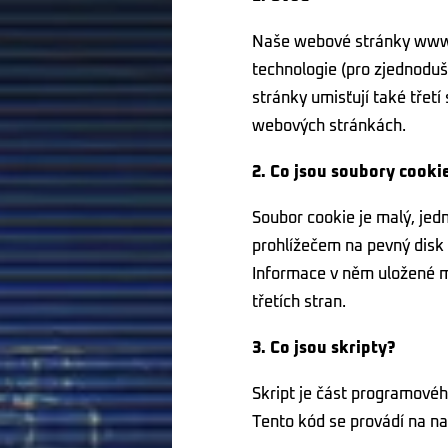
Naše webové stránky www.dr
technologie (pro zjednoduš
stránky umisťují také třet
webových stránkách.
2. Co jsou soubory cooki
Soubor cookie je malý, jed
prohlížečem na pevný disk 
Informace v něm uložené mo
třetích stran.
3. Co jsou skripty?
Skript je část programovéh
Tento kód se provádí na n