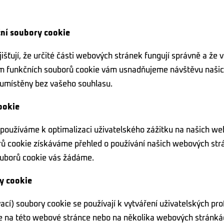
ční soubory cookie
išťují, že určité části webových stránek fungují správně a že 
m funkčních souborů cookie vám usnadňujeme návštěvu našic
umístěny bez vašeho souhlasu.
ookie
e používáme k optimalizaci uživatelského zážitku na našich w
rů cookie získáváme přehled o používání našich webových str
ouborů cookie vás žádáme.
y cookie
cí) soubory cookie se používají k vytváření uživatelských pro
le na této webové stránce nebo na několika webových stránk