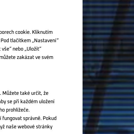
borech cookie. Kliknutím
. Pod tlačítkem „Nastavení“
 vše“ nebo „Uložit“
e můžete zakázat ve svém
 Můžete také určit, že
aby se při každém uložení
ho prohlížeče.
í fungovat správně. Pokud
dyž naše webové stránky