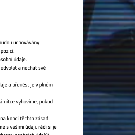
o budou uchovávány.
pozici.
osobní údaje.
 odvolat a nechat své
aje a přenést je v plném
 námitce vyhovíme, pokud
 na konci těchto zásad
 s vašimi údaji, rádi si je