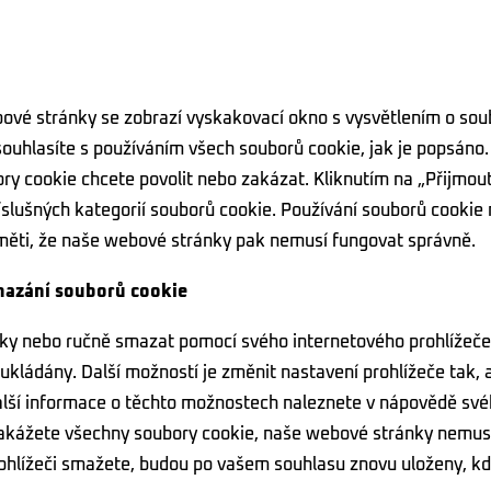
bové stránky se zobrazí vyskakovací okno s vysvětlením o sou
 souhlasíte s používáním všech souborů cookie, jak je popsáno
ry cookie chcete povolit nebo zakázat. Kliknutím na „Přijmout
říslušných kategorií souborů cookie. Používání souborů cooki
aměti, že naše webové stránky pak nemusí fungovat správně.
mazání souborů cookie
y nebo ručně smazat pomocí svého internetového prohlížeče.
ukládány. Další možností je změnit nastavení prohlížeče tak, 
alší informace o těchto možnostech naleznete v nápovědě své
akážete všechny soubory cookie, naše webové stránky nemus
ohlížeči smažete, budou po vašem souhlasu znovu uloženy, k