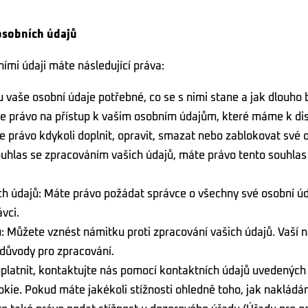
 osobních údajů
ními údaji máte následující práva:
u vaše osobní údaje potřebné, co se s nimi stane a jak dlouh
te právo na přístup k vašim osobním údajům, které máme k dis
 právo kdykoli doplnit, opravit, smazat nebo zablokovat své 
uhlas se zpracováním vašich údajů, máte právo tento souhlas
ch údajů: Máte právo požádat správce o všechny své osobní úd
vci.
: Můžete vznést námitku proti zpracování vašich údajů. Vaší
 důvody pro zpracování.
uplatnit, kontaktujte nás pomocí kontaktních údajů uvedených
kie. Pokud máte jakékoli stížnosti ohledně toho, jak nakládáme