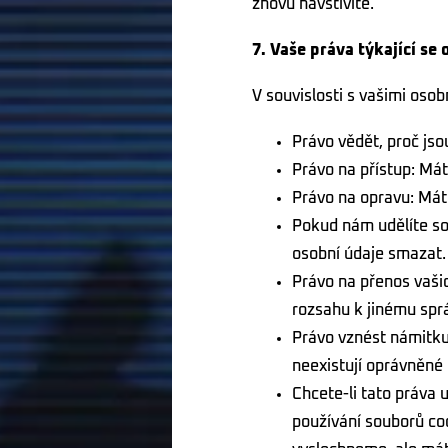
znovu navštívíte.
7. Vaše práva týkající se
V souvislosti s vašimi osob
Právo vědět, proč jso
Právo na přístup: Má
Právo na opravu: Máte
Pokud nám udělíte so
osobní údaje smazat.
Právo na přenos vaši
rozsahu k jinému sprá
Právo vznést námitku
neexistují oprávněné
Chcete-li tato práva 
používání souborů coo