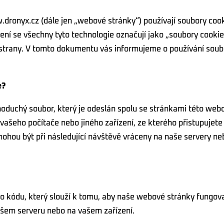
onyx.cz (dále jen „webové stránky“) používají soubory cookie
ení se všechny tyto technologie označují jako „soubory cookie
í strany. V tomto dokumentu vás informujeme o používání soub
e?
noduchý soubor, který je odeslán spolu se stránkami této web
vašeho počítače nebo jiného zařízení, ze kterého přistupujete
hou být při následující návštěvě vráceny na naše servery ne
o kódu, který slouží k tomu, aby naše webové stránky fungova
ašem serveru nebo na vašem zařízení.