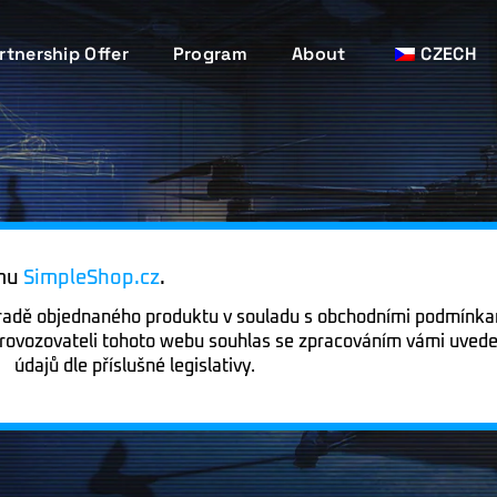
rtnership Offer
Program
About
CZECH
ému
SimpleShop.cz
.
hradě objednaného produktu v souladu s obchodními podmínka
provozovateli tohoto webu souhlas se zpracováním vámi uved
údajů dle příslušné legislativy.